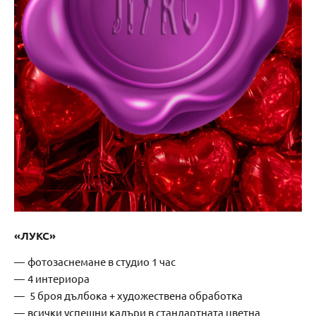
«ЛУКС»
фотозаснемане в студио 1 час
4 интериора
5 броя дълбока + художествена обработка
всички успешни кадъри в стандартната цветна